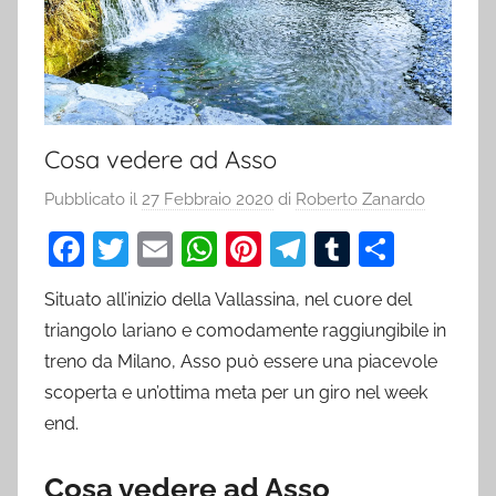
Cosa vedere ad Asso
Pubblicato il
27 Febbraio 2020
di
Roberto Zanardo
F
T
E
W
Pi
T
T
C
a
w
m
h
nt
el
u
o
Situato all’inizio della Vallassina, nel cuore del
c
itt
ai
at
er
e
m
n
triangolo lariano e comodamente raggiungibile in
e
er
l
s
e
gr
bl
di
treno da Milano, Asso può essere una piacevole
b
A
st
a
r
vi
scoperta e un’ottima meta per un giro nel week
o
p
m
di
end.
o
p
Cosa vedere ad Asso