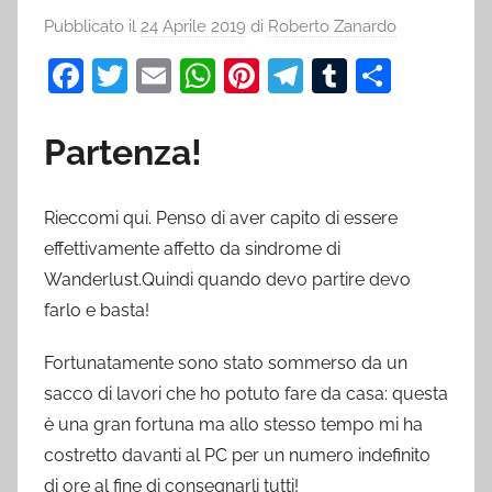
Pubblicato il
24 Aprile 2019
di
Roberto Zanardo
F
T
E
W
Pi
T
T
C
a
w
m
h
nt
el
u
o
c
itt
ai
at
er
e
m
n
Partenza!
e
er
l
s
e
gr
bl
di
b
A
st
a
r
vi
Rieccomi qui. Penso di aver capito di essere
o
p
m
di
effettivamente affetto da sindrome di
o
p
Wanderlust.Quindi quando devo partire devo
farlo e basta!
k
Fortunatamente sono stato sommerso da un
sacco di lavori che ho potuto fare da casa: questa
è una gran fortuna ma allo stesso tempo mi ha
costretto davanti al PC per un numero indefinito
di ore al fine di consegnarli tutti!